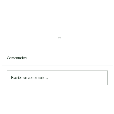
Comentarios
Escribir un comentario...
Medicina de Precisión en México:
Innovación en Salud y Diagnósticos
Avanzados en México