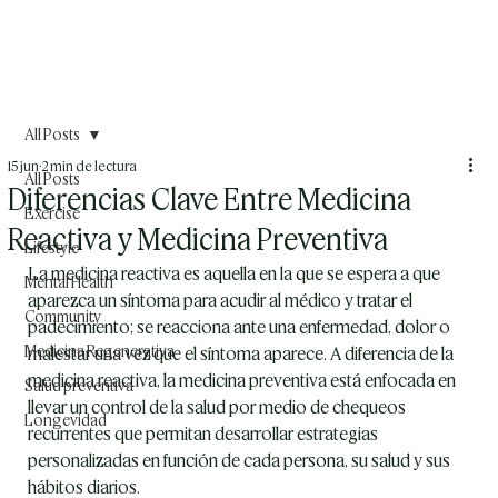
All Posts
15 jun
2 min de lectura
All Posts
Diferencias Clave Entre Medicina
Exercise
Reactiva y Medicina Preventiva
Lifestyle
La medicina reactiva es aquella en la que se espera a que 
Mental Health
aparezca un síntoma para acudir al médico y tratar el 
Community
padecimiento; se reacciona ante una enfermedad, dolor o 
Medicina Regenerativa
malestar una vez que el síntoma aparece. A diferencia de la 
medicina reactiva, la medicina preventiva está enfocada en 
Salud preventiva
llevar un control de la salud por medio de chequeos 
Longevidad
recurrentes que permitan desarrollar estrategias 
personalizadas en función de cada persona, su salud y sus 
hábitos diarios. 